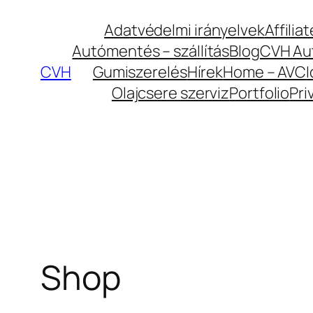
Ugrás
Adatvédelmi irányelvek
Affilia
a
Autómentés – szállítás
Blog
CVH Aut
tartalomhoz
CVH
Gumiszerelés
Hírek
Home – AVC
Olajcsere szerviz
Portfolio
Pri
Shop