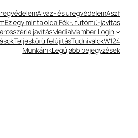
 üregvédelem
Alváz- és üregvédelem
Aszf
rm
Ez egy minta oldal
Fék-, futómű-javítás
arosszéria javítás
Média
Member Login
tások
Teljeskörű felújítás
Tudnivalok
W124
Munkáink
Legújabb bejegyzések