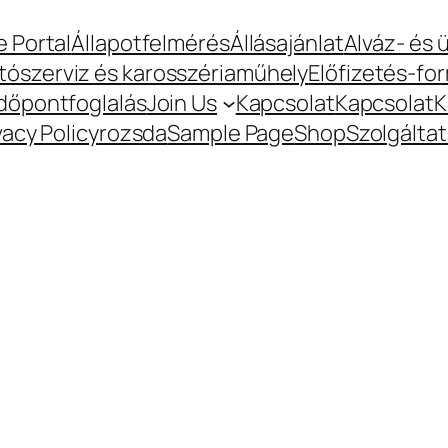
te Portal
Állapotfelmérés
Állásajánlat
Alváz- és
ószerviz és karosszériaműhely
Előfizetés-fo
Időpontfoglalás
Join Us
Kapcsolat
Kapcsolat
K
vacy Policy
rozsda
Sample Page
Shop
Szolgálta